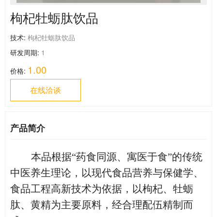
枸杞牡蛎肽饮品
技术:
枸杞牡蛎肽饮品
研发周期:
1
1.00
价格:
在线洽谈
产品简介
本品根据
“
药食同源、寓医于食
”
的传统
中医养生理论，以现代食品营养
与保健
学、
食品工程高新技术为依据，
以枸杞、牡蛎
肽、黄精为主要原料，经合理配伍
精制而