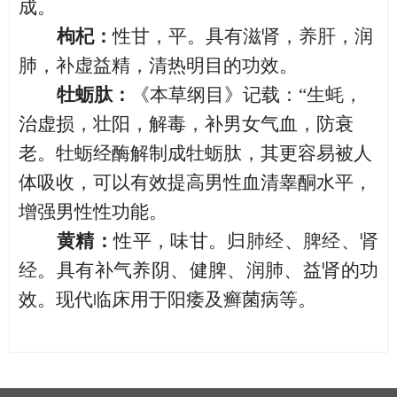
成
。
枸杞：
性甘，平。具有滋肾，
养肝
，润
肺，补虚益精，清热明目的功效。
牡蛎肽：
《本草纲目》记载：
“
生蚝
，
治虚损，壮阳，解毒，补男女气血，防衰
老。牡蛎经酶解制成牡蛎肽，其更容易被人
体吸收，可以有效提高男性血清睾酮水平，
增强男性性功能。
黄精：
性平，味甘。归
肺经
、
脾经
、
肾
经
。具有补气养阴、健脾、润肺、益肾的功
效。现代临床用于阳痿及癣菌病等。