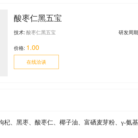
酸枣仁黑五宝
技术:
酸枣仁黑五宝
研发周期
1.00
价格:
在线洽谈
枸杞、黑枣、酸枣仁、椰子油、富硒麦芽粉、γ-氨