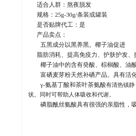
适合人群：熬夜脱发
规格：25g-30g/条装或罐装
是否贴牌代工：是
产品卖点：
五黑成分以黑养黑。椰子油促进
脂肪消耗、提高免疫力、护肤护发、
椰子油中的含有癸酸、棕榈酸、油
富硒麦芽粉天然补硒产品。具有活
γ-氨基丁酸和茶叶茶氨酸
有清热镇静
状。同时可帮助人体吸收和代谢。
磷脂酰丝氨酸具有很强的亲脂性，