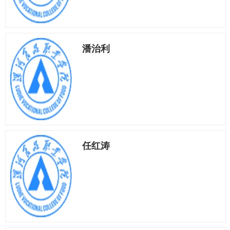
潘治利
任红涛