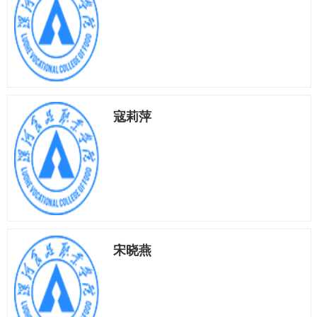
寇莉萍
宋晓燕