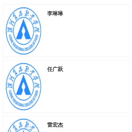
李琳琳
任广跃
雷宏杰